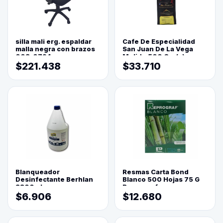
silla mali erg. espaldar
Cafe De Especialidad
malla negra con brazos
San Juan De La Vega
003-0794
Molido 500 Grs(=)
$221.438
$33.710
Blanqueador
Resmas Carta Bond
Desinfectante Berhlan
Blanco 500 Hojas 75 G
3800ml
Reprograf.
$6.906
$12.680