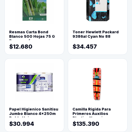
Resmas Carta Bond
Toner Hewlett Packard
Blanco 500 Hojas 75 G
9386al Cyan No 88
Reprograf.
$12.680
$34.457
Papel Higienico Sanitisu
Camilla Rigida Para
Jumbo Blanco 4x250m
Primeros Auxilios
Doble Hoja
Plastica Naranja
$30.994
$135.390