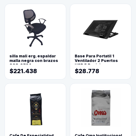
silla mali erg. espaldar
Base Para Portatil 1
malla negra con brazos
Ventilador 2 Puertos
003-0794
USB 5 Posiciones
$221.438
$28.778
Cafe De Especialidad
Cafe Oma Institucional