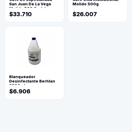
San Juan De La Vega
Molido 500g
Molido 500 Grs(=)
$33.710
$26.007
Blanqueador
Desinfectante Berhlan
3800ml
$6.906