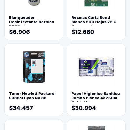
Blanqueador
Resmas Carta Bond
Desinfectante Berhlan
Blanco 500 Hojas 75 G
3800ml
Reprograf.
$6.906
$12.680
Toner Hewlett Packard
Papel Higienico Sanitisu
9386al Cyan No 88
Jumbo Blanco 4x250m
Doble Hoja
$34.457
$30.994