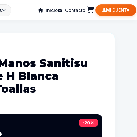
s
Inicio
Contacto
MI CUENTA
 Manos Sanitisu
e H Blanca
oallas
-20%