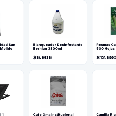
lidad San
Blanqueador Desinfectante
Resmas Ca
 Molido
Berhlan 3800ml
500 Hojas 
$6.906
$12.68
l 1
Cafe Oma Institucional
Camilla Rig