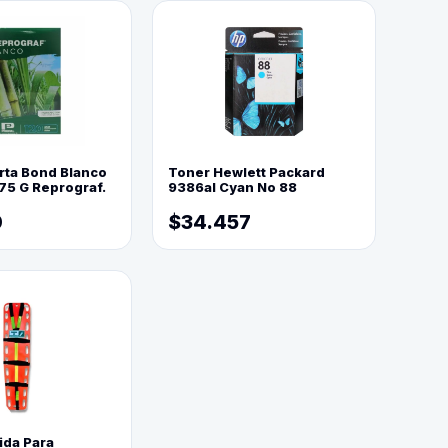
rta Bond Blanco
Toner Hewlett Packard
75 G Reprograf.
9386al Cyan No 88
0
$34.457
ida Para