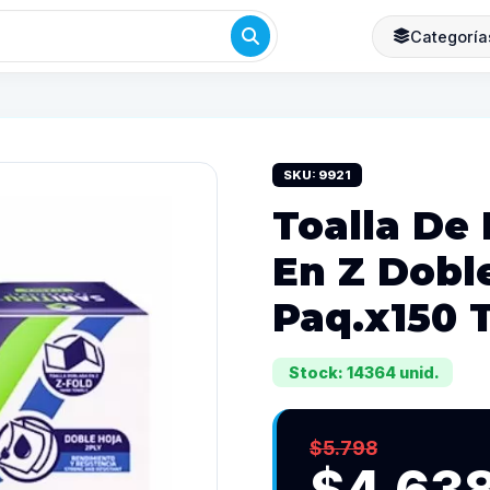
Categoría
SKU: 9921
Toalla De
En Z Dobl
Paq.x150 T
Stock: 14364 unid.
$5.798