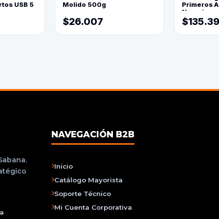
rtos USB 5
Molido 500g
Primeros Au
Naranja
$26.007
$135.3
NAVEGACIÓN B2B
 Sabana.
Inicio
ratégico
Catálogo Mayorista
Soporte Técnico
Mi Cuenta Corporativa
na