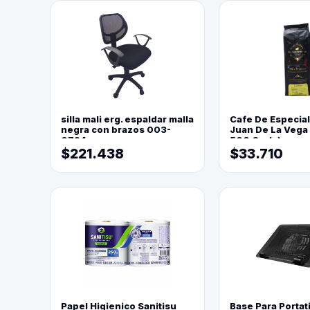
silla mali erg. espaldar malla
Cafe De Especia
negra con brazos 003-
Juan De La Vega
0794
500 Grs(=)
$221.438
$33.710
Papel Higienico Sanitisu
Base Para Portati