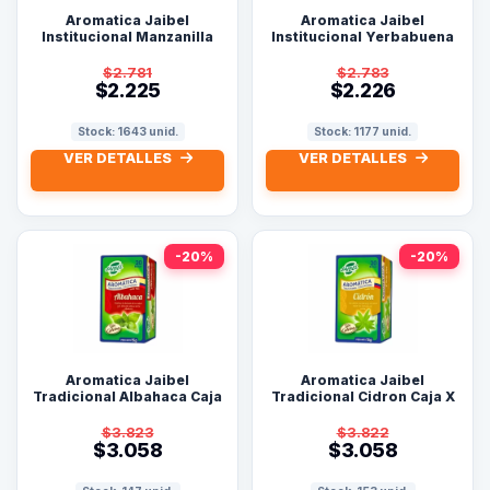
Aromatica Jaibel
Aromatica Jaibel
Institucional Manzanilla
Institucional Yerbabuena
Caja X 25 Sobres
Caja X 25 Sobres
$2.781
$2.783
$2.225
$2.226
Stock: 1643 unid.
Stock: 1177 unid.
VER DETALLES
VER DETALLES
-20%
-20%
Aromatica Jaibel
Aromatica Jaibel
Tradicional Albahaca Caja
Tradicional Cidron Caja X
X 20 Sobres
20 Sobres
$3.823
$3.822
$3.058
$3.058