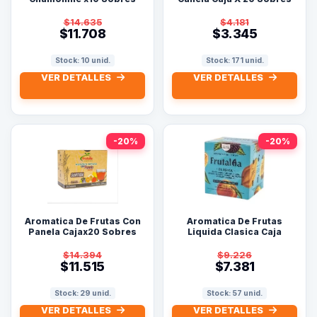
Orquidea
$14.635
$4.181
$11.708
$3.345
Stock: 10 unid.
Stock: 171 unid.
VER DETALLES
VER DETALLES
-20%
-20%
Aromatica De Frutas Con
Aromatica De Frutas
Panela Cajax20 Sobres
Liquida Clasica Caja
Surtidos Frutalia
Surtida Caja x 10 Sobres
Frutalia
$14.394
$9.226
$11.515
$7.381
Stock: 29 unid.
Stock: 57 unid.
VER DETALLES
VER DETALLES