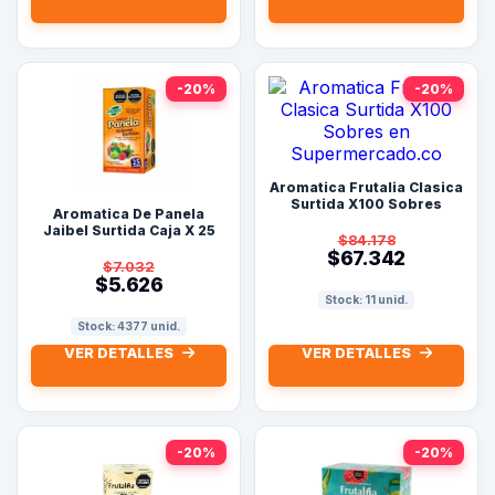
-20%
-20%
Aromatica Frutalia Clasica
Surtida X100 Sobres
Aromatica De Panela
Jaibel Surtida Caja X 25
$84.178
Sobres
$67.342
$7.032
$5.626
Stock: 11 unid.
Stock: 4377 unid.
VER DETALLES
VER DETALLES
-20%
-20%