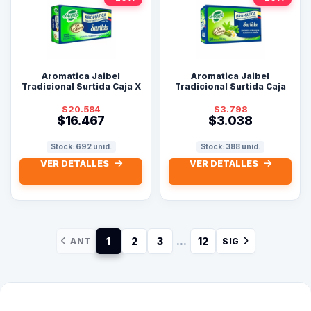
Aromatica Jaibel
Aromatica Jaibel
Tradicional Surtida Caja X
Tradicional Surtida Caja
100 Sobres
X20 Bolsas.
$20.584
$3.798
$16.467
$3.038
Stock: 692 unid.
Stock: 388 unid.
VER DETALLES
VER DETALLES
...
1
2
3
12
ANT
SIG