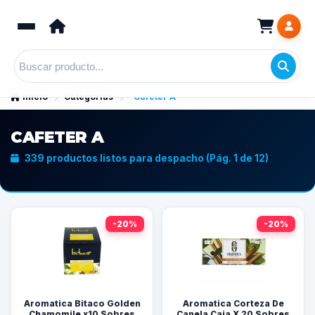
Inicio
Categorías
Cafeter A
CAFETER A
339 productos listos para despacho (Pág. 1 de 12)
-20%
-20%
Aromatica Bitaco Golden
Aromatica Corteza De
Chamomile x10 Sobres
Canela Caja X 20 Sobres