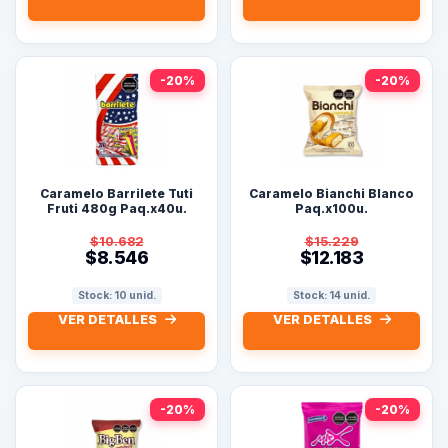
-20%
-20%
Caramelo Barrilete Tuti
Caramelo Bianchi Blanco
Fruti 480g Paq.x40u.
Paq.x100u.
$10.682
$15.229
$8.546
$12.183
Stock: 10 unid.
Stock: 14 unid.
VER DETALLES
VER DETALLES
-20%
-20%