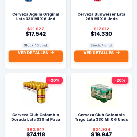
Cerveza Aguila Original
Cerveza Budweiser Lata
Lata 330 Ml X 6 Und
269 Ml X 6 Unds
$21.927
$17.912
$17.542
$14.330
Stock: 10 unid.
Stock: 4 unid.
VER DETALLES
VER DETALLES
-20%
-20%
Cerveza Club Colombia
Cerveza Club Colombia
Dorada Lata 330ml Paca
Trigo Lata 330 Ml X 6 Unds
X24 Unidades
$92.647
$24.934
$74.118
$19.947