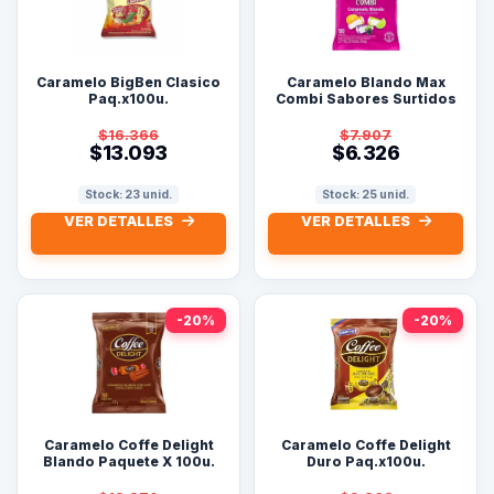
Caramelo BigBen Clasico
Caramelo Blando Max
Paq.x100u.
Combi Sabores Surtidos
Paquete X100u.
$16.366
$7.907
$13.093
$6.326
Stock: 23 unid.
Stock: 25 unid.
VER DETALLES
VER DETALLES
-20%
-20%
Caramelo Coffe Delight
Caramelo Coffe Delight
Blando Paquete X 100u.
Duro Paq.x100u.