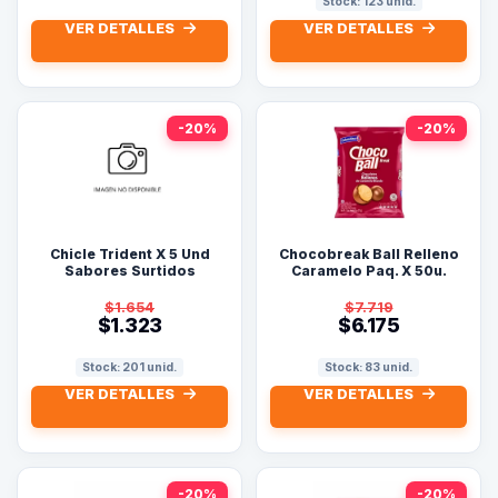
Stock: 123 unid.
VER DETALLES
VER DETALLES
-20%
-20%
Chicle Trident X 5 Und
Chocobreak Ball Relleno
Sabores Surtidos
Caramelo Paq. X 50u.
$1.654
$7.719
$1.323
$6.175
Stock: 201 unid.
Stock: 83 unid.
VER DETALLES
VER DETALLES
-20%
-20%