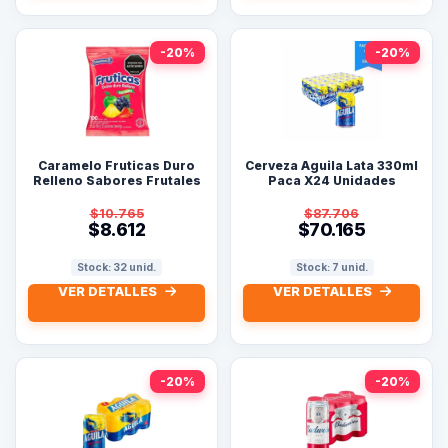
-20%
-20%
Caramelo Fruticas Duro
Cerveza Aguila Lata 330ml
Relleno Sabores Frutales
Paca X24 Unidades
Paq.x100u.
$10.765
$87.706
$8.612
$70.165
Stock: 32 unid.
Stock: 7 unid.
VER DETALLES
VER DETALLES
-20%
-20%