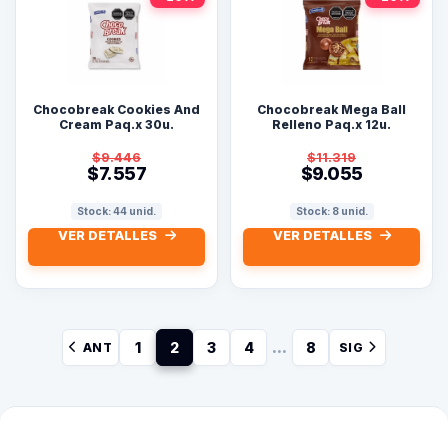
Chocobreak Cookies And
Chocobreak Mega Ball
Cream Paq.x 30u.
Relleno Paq.x 12u.
$9.446
$11.319
$7.557
$9.055
Stock: 44 unid.
Stock: 8 unid.
VER DETALLES
VER DETALLES
...
1
2
3
4
8
ANT
SIG