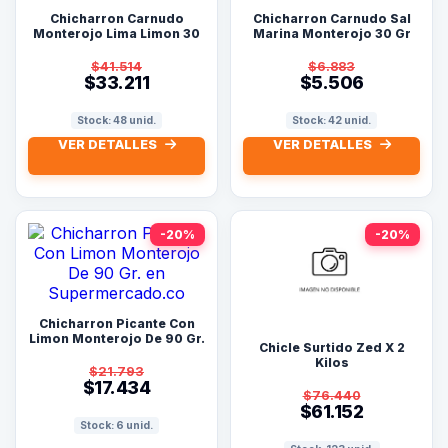
Chicharron Carnudo
Chicharron Carnudo Sal
Monterojo Lima Limon 30
Marina Monterojo 30 Gr
Gr X 6 Und
$41.514
$6.883
$33.211
$5.506
Stock: 48 unid.
Stock: 42 unid.
VER DETALLES
VER DETALLES
-20%
-20%
Chicharron Picante Con
Limon Monterojo De 90 Gr.
Chicle Surtido Zed X 2
Kilos
$21.793
$17.434
$76.440
$61.152
Stock: 6 unid.