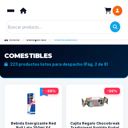
Inicio
Categorías
Comestibles
COMESTIBLES
223 productos listos para despacho (Pág. 2 de 8)
-20%
-20%
Bebida Energizante Red
Cajita Regalo Chocobreak
Bull Lata 250ml X4
Tradicional Surtido Frutal