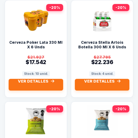
-20%
-20%
Cerveza Poker Lata 330 Ml
Cerveza Stella Artois
X 6 Unds
Botella 300 Ml X 6 Unds
(Nacional)
$21.927
$27.795
$17.542
$22.236
Stock: 10 unid.
Stock: 4 unid.
VER DETALLES
VER DETALLES
-20%
-20%