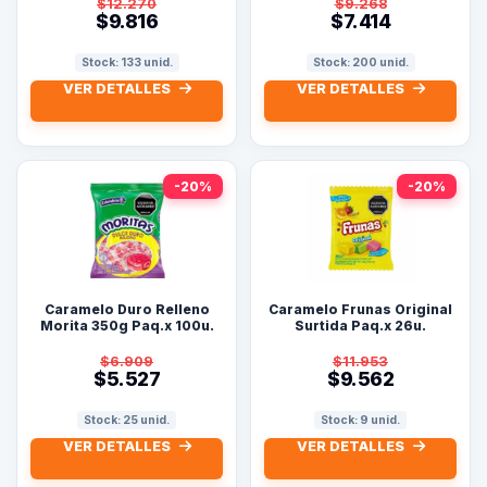
$12.270
$9.268
$9.816
$7.414
Stock: 133 unid.
Stock: 200 unid.
VER DETALLES
VER DETALLES
-20%
-20%
Caramelo Duro Relleno
Caramelo Frunas Original
Morita 350g Paq.x 100u.
Surtida Paq.x 26u.
Colombina
$6.909
$11.953
$5.527
$9.562
Stock: 25 unid.
Stock: 9 unid.
VER DETALLES
VER DETALLES