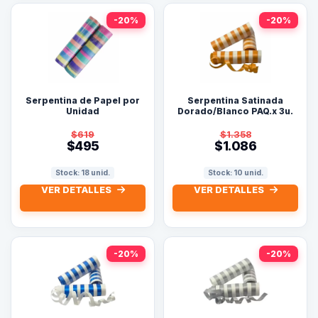
-20%
-20%
Serpentina de Papel por
Serpentina Satinada
Unidad
Dorado/Blanco PAQ.x 3u.
$619
$1.358
$495
$1.086
Stock: 18 unid.
Stock: 10 unid.
VER DETALLES
VER DETALLES
-20%
-20%