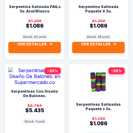
Serpentina Satinada PAQ.x
Serpentina Satinada
3u. Azul/Blanco
Paquete X 3u.
Plateado/Blanco
$1.358
$1.358
$1.086
$1.086
Stock: 20 unid.
Stock: 38 unid.
VER DETALLES
VER DETALLES
-20%
-20%
Serpentinas Con Diseño
De Balónes.
Serpentinas Satinadas
$6.794
Paquete x 3u.
$5.435
$1.358
Stock: 1 unid.
$1.086