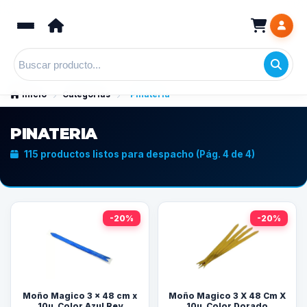
Inicio
Categorías
Pinateria
PINATERIA
115 productos listos para despacho (Pág. 4 de 4)
-20%
-20%
Moño Magico 3 x 48 cm x
Moño Magico 3 X 48 Cm X
10u. Color Azul Rey
10u. Color Dorado