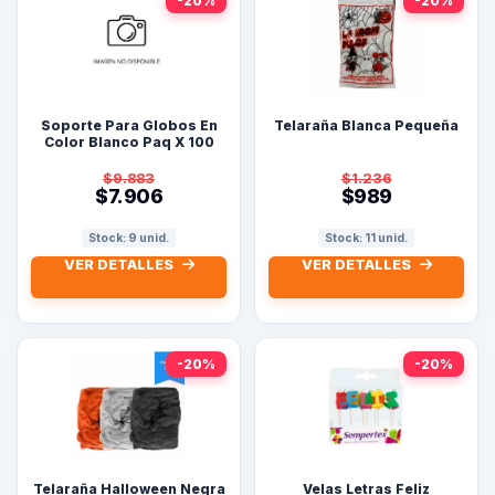
-20%
-20%
Soporte Para Globos En
Telaraña Blanca Pequeña
Color Blanco Paq X 100
Und
$9.883
$1.236
$7.906
$989
Stock: 9 unid.
Stock: 11 unid.
VER DETALLES
VER DETALLES
-20%
-20%
Telaraña Halloween Negra
Velas Letras Feliz