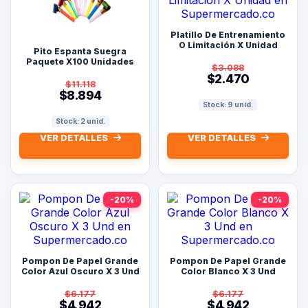
Platillo De Entrenamiento
O Limitación X Unidad
Pito Espanta Suegra
Paquete X100 Unidades
$3.088
$2.470
$11.118
$8.894
Stock: 9 unid.
Stock: 2 unid.
VER DETALLES
VER DETALLES
-20%
-20%
Pompon De Papel Grande
Pompon De Papel Grande
Color Azul Oscuro X 3 Und
Color Blanco X 3 Und
$6.177
$6.177
$4.942
$4.942