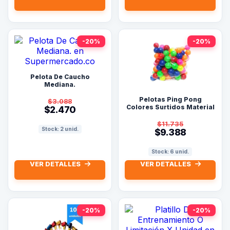
-20%
-20%
Pelota De Caucho
Mediana.
Pelotas Ping Pong
$3.088
Colores Surtidos Material
$2.470
Fino Paq X 100 Und
$11.735
Stock: 2 unid.
$9.388
Stock: 6 unid.
VER DETALLES
VER DETALLES
-20%
-20%