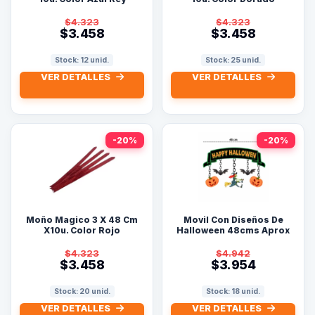
$4.323
$4.323
$3.458
$3.458
Stock: 12 unid.
Stock: 25 unid.
VER DETALLES
VER DETALLES
-20%
-20%
Moño Magico 3 X 48 Cm
Movil Con Diseños De
X10u. Color Rojo
Halloween 48cms Aprox
$4.323
$4.942
$3.458
$3.954
Stock: 20 unid.
Stock: 18 unid.
VER DETALLES
VER DETALLES