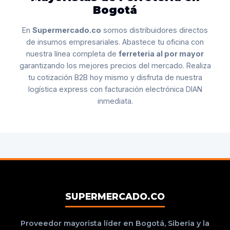
Bogotá
En
Supermercado.co
somos distribuidores directos
de insumos empresariales. Abastece tu oficina con
nuestra línea completa de
ferreteria al por mayor
garantizando los mejores precios del mercado. Realiza
tu cotización B2B hoy mismo y disfruta de nuestra
logística express con facturación electrónica DIAN
inmediata.
SUPERMERCADO.CO
Proveedor mayorista líder en Bogotá, Siberia y la