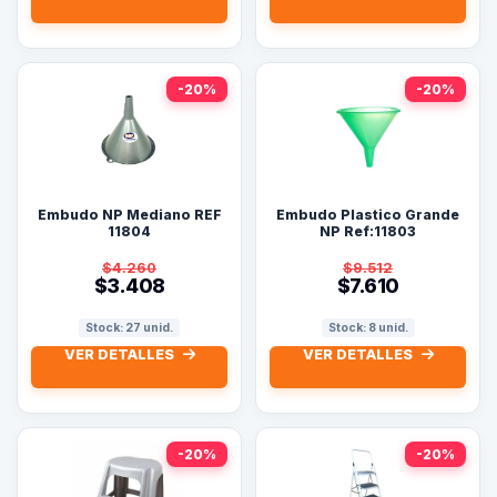
-20%
-20%
Embudo NP Mediano REF
Embudo Plastico Grande
11804
NP Ref:11803
$4.260
$9.512
$3.408
$7.610
Stock: 27 unid.
Stock: 8 unid.
VER DETALLES
VER DETALLES
-20%
-20%