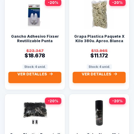
-20%
-20%
Gancho Adhesivo Fixser
Grapa Plastica Paquete X
Reutilizable Punta
Kilo 380u. Aprox. Blanca
Metalica x2
$23.347
$13.965
$18.678
$11.172
Stock: 4 unid.
Stock: 4 unid.
VER DETALLES
VER DETALLES
-20%
-20%