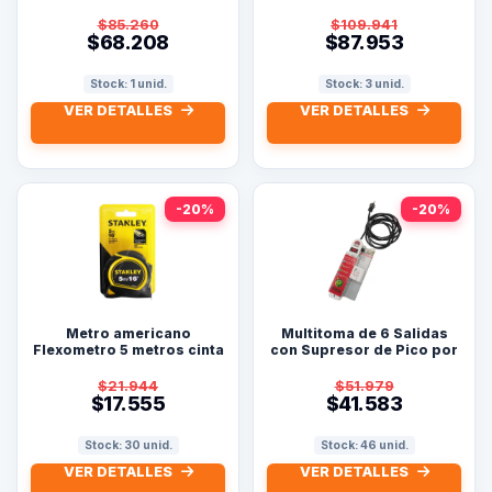
$85.260
$109.941
$68.208
$87.953
Stock: 1 unid.
Stock: 3 unid.
VER DETALLES
VER DETALLES
-20%
-20%
Metro americano
Multitoma de 6 Salidas
Flexometro 5 metros cinta
con Supresor de Pico por
de 3/4pg. Stanley
3 Metros
$21.944
$51.979
$17.555
$41.583
Stock: 30 unid.
Stock: 46 unid.
VER DETALLES
VER DETALLES