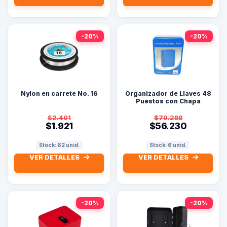
-20%
-20%
Nylon en carrete No. 16
Organizador de Llaves 48
Puestos con Chapa
25x18x7 5cms
$2.401
$70.288
$1.921
$56.230
Stock: 62 unid.
Stock: 6 unid.
VER DETALLES
VER DETALLES
-20%
-20%