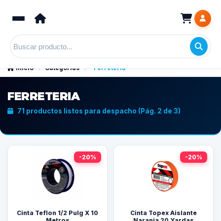
Inicio
Categorías
Ferreteria
FERRETERIA
71 productos listos para despacho (Pág. 2 de 3)
-20%
-20%
Cinta Teflon 1/2 Pulg X 10
Cinta Topex Aislante
Metros
Naranja 20 Yardas