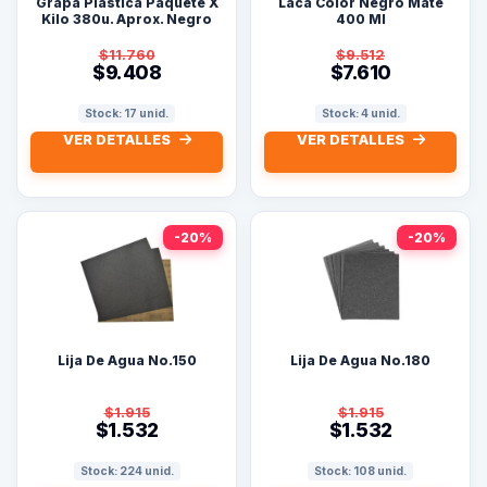
Grapa Plastica Paquete X
Laca Color Negro Mate
Kilo 380u. Aprox. Negro
400 Ml
$11.760
$9.512
$9.408
$7.610
Stock: 17 unid.
Stock: 4 unid.
VER DETALLES
VER DETALLES
-20%
-20%
Lija De Agua No.150
Lija De Agua No.180
$1.915
$1.915
$1.532
$1.532
Stock: 224 unid.
Stock: 108 unid.