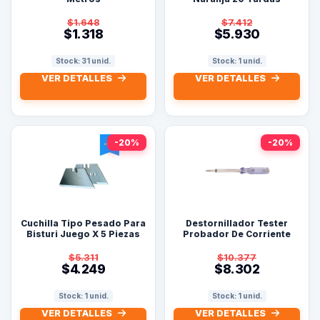
$1.648
$7.412
$1.318
$5.930
Stock: 31 unid.
Stock: 1 unid.
VER DETALLES
VER DETALLES
-20%
-20%
Cuchilla Tipo Pesado Para
Destornillador Tester
Bisturi Juego X 5 Piezas
Probador De Corriente
6pg.
$5.311
$10.377
$4.249
$8.302
Stock: 1 unid.
Stock: 1 unid.
VER DETALLES
VER DETALLES