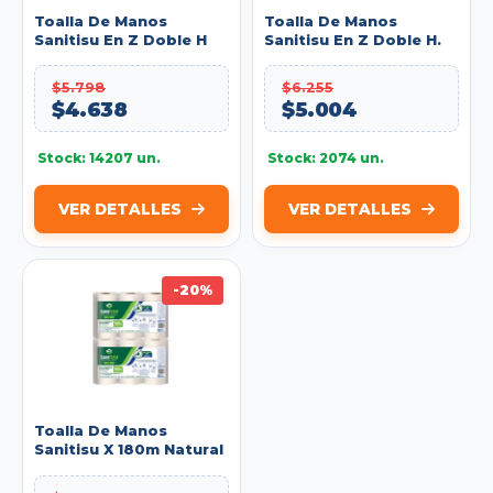
Toalla De Manos
Toalla De Manos
Sanitisu En Z Doble H
Sanitisu En Z Doble H.
Blanca Paq.x150 Toallas
Natural Paq.x150u. Ref:
70094
$5.798
$6.255
$4.638
$5.004
Stock: 14207 un.
Stock: 2074 un.
VER DETALLES
VER DETALLES
-20%
Toalla De Manos
Sanitisu X 180m Natural
H. Sencilla Paq.x 6
Rollos Ref;07077