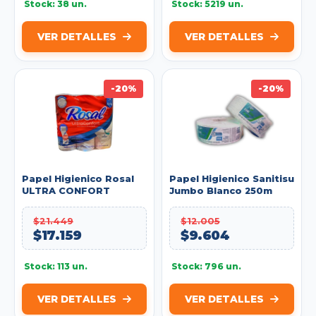
Stock: 38 un.
Stock: 5219 un.
VER DETALLES
VER DETALLES
-20%
-20%
Papel Higienico Rosal
Papel Higienico Sanitisu
ULTRA CONFORT
Jumbo Blanco 250m
Blanco 30m Triple H
Indivudual H.Doble
XXG X12u Ref: 010541
Ref:510220103
$21.449
$12.005
$17.159
$9.604
Stock: 113 un.
Stock: 796 un.
VER DETALLES
VER DETALLES