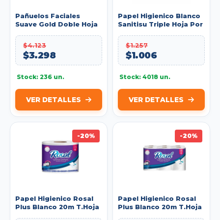
Pañuelos Faciales
Papel Higienico Blanco
Suave Gold Doble Hoja
Sanitisu Triple Hoja Por
Caja X 50 Und
20m. Unidad. Ref:
REF:40009
510230102
$4.123
$1.257
$3.298
$1.006
Stock: 236 un.
Stock: 4018 un.
VER DETALLES
VER DETALLES
-20%
-20%
Papel Higienico Rosal
Papel Higienico Rosal
Plus Blanco 20m T.Hoja
Plus Blanco 20m T.Hoja
G Individual
G X12u Ref: 100130948