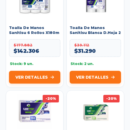
Toalla De Manos
Toalla De Manos
Sanitisu 6 Rollos X180m
Sanitisu Blanca D.Hoja 2
Blanca H. Sencilla
Rollos X 100 Mts REF:
70081
$177.882
$39.112
$142.306
$31.290
Stock: 9 un.
Stock: 2 un.
VER DETALLES
VER DETALLES
-20%
-20%