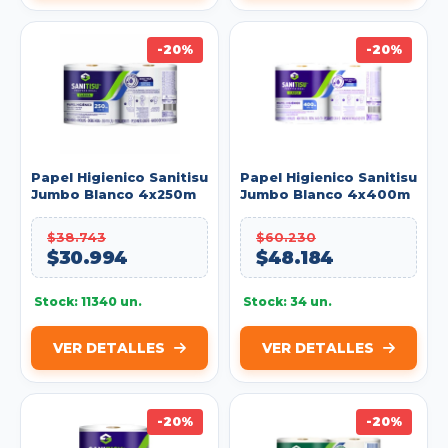
-20%
-20%
Papel Higienico Sanitisu
Papel Higienico Sanitisu
Jumbo Blanco 4x250m
Jumbo Blanco 4x400m
Doble Hoja
Hoja Sencilla Ref:
050076
$38.743
$60.230
$30.994
$48.184
Stock: 11340 un.
Stock: 34 un.
VER DETALLES
VER DETALLES
-20%
-20%