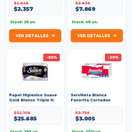
$2.946
$9.836
$2.357
$7.869
Stock: 28 un.
Stock: 48 un.
VER DETALLES
VER DETALLES
-20%
-20%
Papel Higienico Suave
Servilleta Blanca
Gold Blanco Triple H.
Favorita Cortadas
Paq.x12 Rollos X 32m
Paquete X300u.REF:
Ref: 100330921
200413304
$32.106
$3.756
$25.685
$3.005
Stock: 296 un.
Stock: 2701 un.