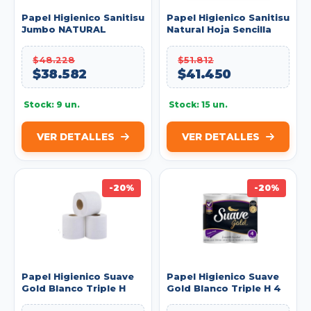
Papel Higienico Sanitisu
Papel Higienico Sanitisu
Jumbo NATURAL
Natural Hoja Sencilla
500mts X 4 Rollos 1P.
400mt Paca X4 Rollos
Ref.51021043
$48.228
$51.812
$38.582
$41.450
Stock: 9 un.
Stock: 15 un.
VER DETALLES
VER DETALLES
-20%
-20%
Papel Higienico Suave
Papel Higienico Suave
Gold Blanco Triple H
Gold Blanco Triple H 4
32mt Individual
Rollos X 32mt