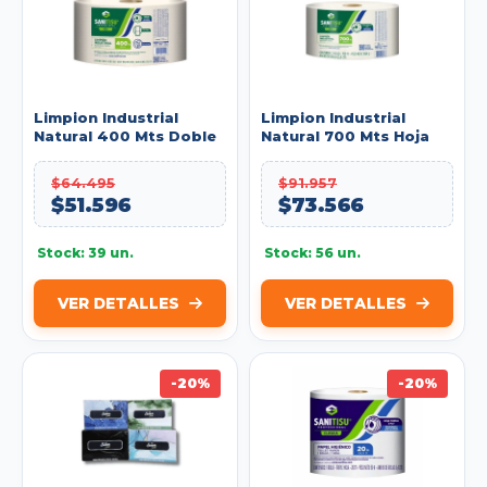
Limpion Industrial
Limpion Industrial
Natural 400 Mts Doble
Natural 700 Mts Hoja
Hoja Sanitisu Ref:
Sencilla Sanitisu Ref.
070079
76068
$64.495
$91.957
$51.596
$73.566
Stock: 39 un.
Stock: 56 un.
VER DETALLES
VER DETALLES
-20%
-20%