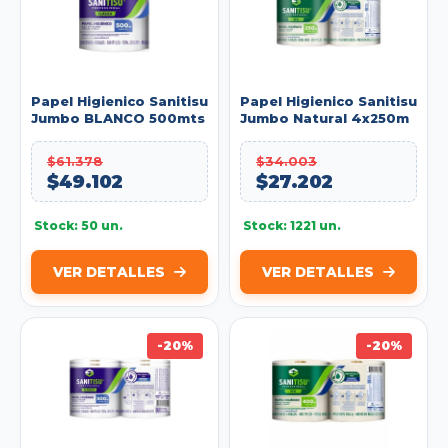
Papel Higienico Sanitisu
Papel Higienico Sanitisu
Jumbo BLANCO 500mts
Jumbo Natural 4x250m
Paq.x 4 Rollos 1P. Ref:
Doble Hoja
50079
$61.378
$34.003
$49.102
$27.202
Stock: 50 un.
Stock: 1221 un.
VER DETALLES
VER DETALLES
-20%
-20%