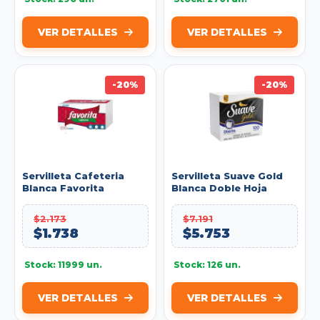
VER DETALLES
VER DETALLES
-20%
-20%
Servilleta Cafeteria
Servilleta Suave Gold
Blanca Favorita
Blanca Doble Hoja
Paquete X100u. REF:
Paquete X100u.
200412101
$2.173
$7.191
$1.738
$5.753
Stock: 11999 un.
Stock: 126 un.
VER DETALLES
VER DETALLES