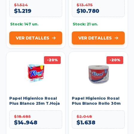
$1.524
$13.475
$1.219
$10.780
Stock: 147 un.
Stock: 21 un.
VER DETALLES
VER DETALLES
-20%
-20%
Papel Higienico Rosal
Papel Higienico Rosal
Plus Blanco 25m T.Hoja
Plus Blanco Rollo 30m
XG X12u. Ref: 100130949
Triple H XXG Ref:
100130133
$18.685
$2.048
$14.948
$1.638