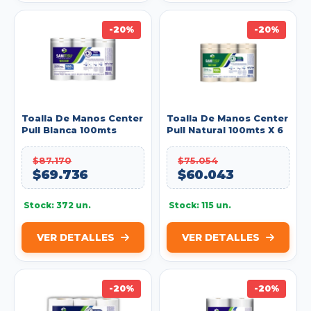
-20%
-20%
Toalla De Manos Center
Toalla De Manos Center
Pull Blanca 100mts
Pull Natural 100mts X 6
Paq.x6 Doble Hoja
D.Hoja Sanitisu Ref:
Sanitisu Ref: 530220302
530220303
$87.170
$75.054
$69.736
$60.043
Stock: 372 un.
Stock: 115 un.
VER DETALLES
VER DETALLES
-20%
-20%